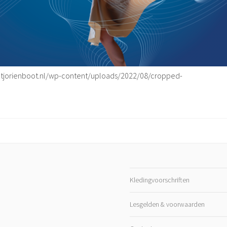
etjorienboot.nl/wp-content/uploads/2022/08/cropped-
Kledingvoorschriften
Lesgelden & voorwaarden