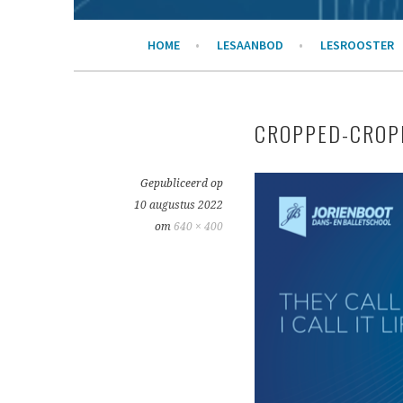
DANS- EN BALLETSC
HOME
LESAANBOD
LESROOSTER
CROPPED-CROP
Gepubliceerd op
10 augustus 2022
om
640 × 400