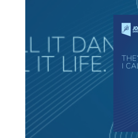
Spring
naar
inhoud
KEYSERSWEY 69 NOORDWIJK